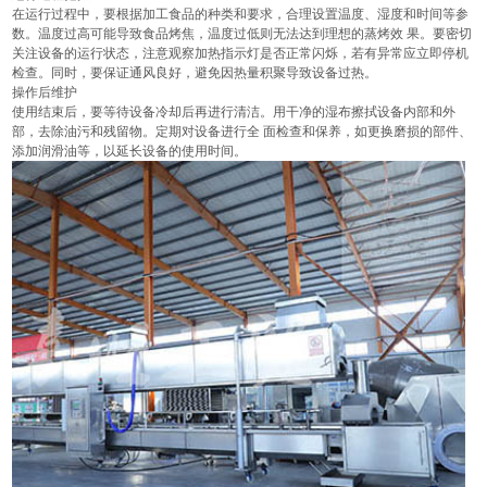
在运行过程中，要根据加工食品的种类和要求，合理设置温度、湿度和时间等参
数。温度过高可能导致食品烤焦，温度过低则无法达到理想的蒸烤效 果。要密切
关注设备的运行状态，注意观察加热指示灯是否正常闪烁，若有异常应立即停机
检查。同时，要保证通风良好，避免因热量积聚导致设备过热。
操作后维护
使用结束后，要等待设备冷却后再进行清洁。用干净的湿布擦拭设备内部和外
部，去除油污和残留物。定期对设备进行全 面检查和保养，如更换磨损的部件、
添加润滑油等，以延长设备的使用时间。